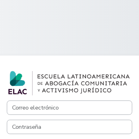
Entrar a Escuela
Saltar a creación de una nueva cuenta
Correo electrónico
Contraseña